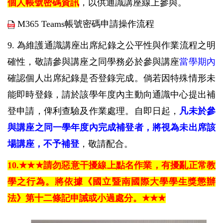
個人帳號密碼資訊
，以供通識講座線上參與。
M365 Teams
帳號密碼申請操作流程
9.
為維護通識講座出席紀錄之公平性與作業流程之明
確性，敬請參
與講座之同學務必於參與講座
當學期內
確認個人出席紀錄是否登錄完成。倘若因特殊情形未
能即時登錄，請於該學年度內主動向通識中心提出補
登申請，俾利查驗及作業處理。自即日起，
凡未於參
與講座之同一學年度內完成補登者，將視為未出席該
場講座，不予補登
，敬請配合。
10.
★★★
請勿惡意干擾線上點名作業，有擾亂正常教
學之行為。將依據《國立暨南國際大學學生獎懲辦
法》第十二條記申誡或小過處分。
★★★