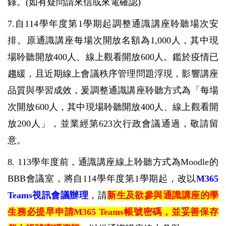
錄。
(
如有疑問請來信或來電確認
)
7.
自
114
學年度第
1
學期起調整通識講座聆聽場次安
排。原通識講座每場次開放名額為
1,000
人，其中現
場聆聽開放
400
人、線上觀看開放
600
人。鑑於疫情已
趨緩，且近期線上會議秩序管理問題浮現，影響講座
品質與學習成效，爰調整通識講座聆聽方式為「每場
次開放
600
人，其中現場聆聽開放
400
人、線上觀看開
放
200
人」，並業經第
623
次行政會議通過，敬請留
意。
8.
113
學年度前，通識講座線上聆聽方式為
Moodle
的
BBB
會議室，將自
114
學年度第
1
學期起，改以
M365
Teams
視訊會議辦理
，請
新生及欲參與通識講座的學
生務必提早申請
M365 Teams
帳號密碼，並妥善保存