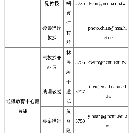
副教授
幗
2735
kclin@ncnu.edu.tw
貞
江
榮譽講座
photo.chian@msa.hi
村
教授
net.net
雄
林
副教授兼
展
3756
cwlin@ncnu.edu.tw
組長
緯
于
thyu@mail.ncnu.ed
助理教授
道
3757
u.tw
弘
通識教育中心體
育組
黃
ylhuang@ncnu.edu.t
專案講師
裕
3753
w
隆