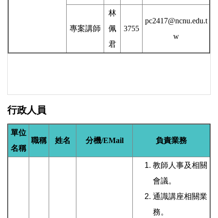
林
pc2417@ncnu.edu.t
專案講師
佩
3755
w
君
行政人員
單位
職稱
姓名
分機/EMail
負責業務
名稱
教師人事及相關
會議。
通識講座相關業
務。