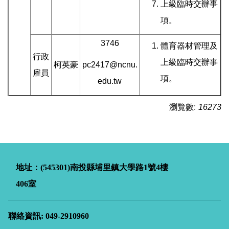
上級臨時交辦事
項。
3746
體育器材管理及
行政
上級臨時交辦事
柯英豪
pc2417@ncnu.
雇員
項。
edu.tw
瀏覽數:
16273
地址：(545301)南投縣埔里鎮大學路
1
號4樓
406室
聯絡資訊: 049-2910960