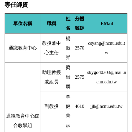
專任師資
姓
分機
單位名稱
職稱
EMail
名
號碼
楊
教授兼中
csyang@ncnu.edu.t
通識教育中心
振
2570
心主任
w
昇
梁
助理教授
skygod0303@mail.n
鎧
2575
兼組長
cnu.edu.tw
麟
李
副教授
健
4610
jjli@ncnu.edu.tw
菁
通識教育中心綜
合教學組
林