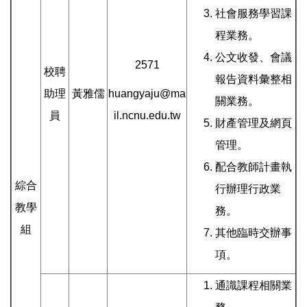
社會服務學習課
程業務。
公文收發、會議
2571
校聘
報告資料彙整相
助理
黃雅儒
huangyaju@ma
關業務。
員
il.ncnu.edu.tw
財產管理及網頁
管理。
配合教師計畫執
綜合
行辦理行政業
教學
務。
組
其他臨時交辦事
項。
通識課程相關業