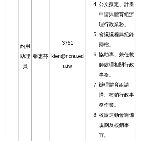
公文擬定、計畫
申請與體育組辦
理行政業務。
會議議程與紀錄
3751
歸檔。
約用
協助專、兼任教
助理
張惠芬
kfen@ncnu.ed
師處理相關行政
員
u.tw
事務。
辦理體育組請
購、核銷行政事
務作業。
校慶運動會籌備
規劃及核銷事
宜。