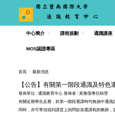
跳
到
主
要
內
中心簡介
課程規劃
通識講座
容
區
MOS認證專區
首頁
最新消息
【公告】有關第一階段通識及特色
發佈單位 :
通識教育中心
發佈者 :
黃雅儒專任助理
有關近期學生反應，於第一階段選課時均無抽中通識
同時，亦可寄信或到課堂上詢問欲加選課程的教師，