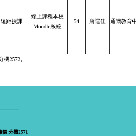
線上課程本校
遠距授課
54
唐運佳
通識教育
Moodle系統
心-謝助理 分機2572。
 分機2571