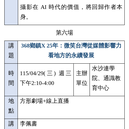
攝影在
AI
時代的價值，將回歸作者本
身。
第六場
講
368
鄉鎮
X 25
年：微笑台灣從媒體影響力
題
看地方的永續發展
水沙連學
時
115/04/29(
三
)
週三
主辦
院、通識教
間
下午
2:10-4:00
單位
育中心
地
方形劇場
+
線上直播
點
講
李佩書