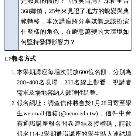
是喊真的假的？《微笑台灣》深耕全台
368
鄉鎮，
25
年來見證了地方的蛻變與典
範轉移，本次講座將分享媒體應該扮演
什麼樣的角色，在瞬息萬變的大環境如
何堅持發揮影響力？
👉
報名方式
本學期講座每場次開放
600
位名額，分別為
200~400
名現場，
200
名線上觀看，視講者
需求及場地容納人數彈性調整。
報名網址：調查信件將會於
1
月
28
日寄至學
生
webmail
信箱
(@ncnu.edu.tw)
，信件中會
有通識講座報名問卷連結及授權碼，請欲
報名
114-2
學期通識講座的學生點入連結填