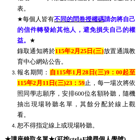
表。
★
每個人皆有
不同的問卷授權碼
請勿將自己
的信件轉發給其他人，避免損失自己的權
益。
★
錄取通知將於
115
年
2
月
25
日
(
三
)
放置通識教
育中心網站公告。
報名期間：
自
115
年
1
月
28
日
(
三
)9
：
00
起至
115
年
2
月
11
日
(
三
)23
：
59
止，每一場次將依
照同學志願序，安排
600
位名額聆聽，隨機
抽出現場聆聽名單，其餘分配於線上觀
看。
恕不得指定線上或現場聆聽。
★講座錄取名單★(可按ctrl+F搜尋個人學號)