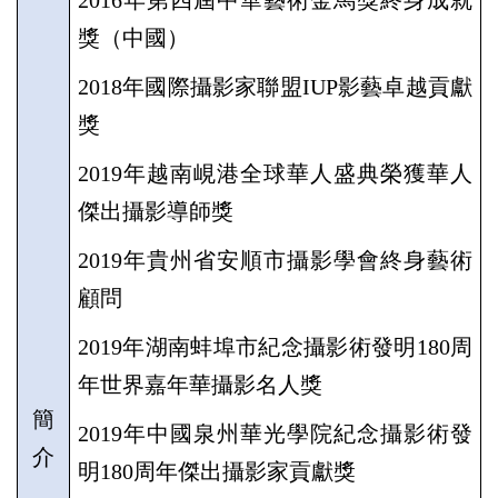
2016
年第四屆中華藝術金馬獎終身成就
獎（中國）
2018
年國際攝影家聯盟
IUP
影藝卓越貢獻
獎
2019
年越南峴港全球華人盛典榮獲華人
傑出攝影導師獎
2019
年貴州省安順市攝影學會終身藝術
顧問
2019
年湖南蚌埠市紀念攝影術發明
180
周
年世界嘉年華攝影名人獎
簡
2019
年中國泉州華光學院紀念攝影術發
介
明
180
周年傑出攝影家貢獻獎