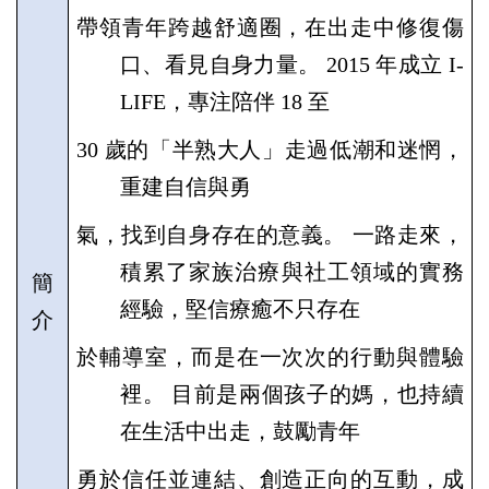
帶領青年跨越舒適圈，在出
走中修復傷
口、看見自身力量。
2015
年成立
I-
LIFE
，專注陪伴
18
至
30
歲的「半熟大人」走過低潮和迷惘，
重建自信與勇
氣，找到自身存在的意義。 一路走來，
積累了家族治療與社工領域的實務
簡
經驗，堅信療癒不只存在
介
於輔導室，而是在一次次
的行動與體驗
裡。 目前是兩個孩子的媽，也持續
在生活中出走，鼓勵青年
勇於信任並連結、創造正向的互動，成