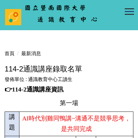
跳
到
主
要
內
容
區
首頁
最新消息
114-2通識講座錄取名單
發佈單位 :
通識教育中心工讀生
👉
114-2
通識講座資訊
第一場
講
AI時代別雞同鴨講~溝通不是競爭思考，
題
是共同完成