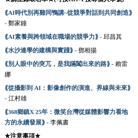
⟪AI
時代別再雞同鴨講~從競爭對話到共同創造⟫
-
鄭家鐘
⟪AI
素養與跨領域在職場的競爭力⟫ -
邱昌其
⟪水沙連學的建構與實踐⟫ -
鄧相揚
⟪別人眼中的突兀，是我蹣闖出來的路⟫ -
賴雷
娜
⟪從攝影到
AI
：影像創作的演進、界線與未來⟫
-
江村雄
⟪368
鄉鎮
X 25
年：微笑台灣從媒體影響力看地
方的永續發展⟫ -
李佩書
★
注意事項
★