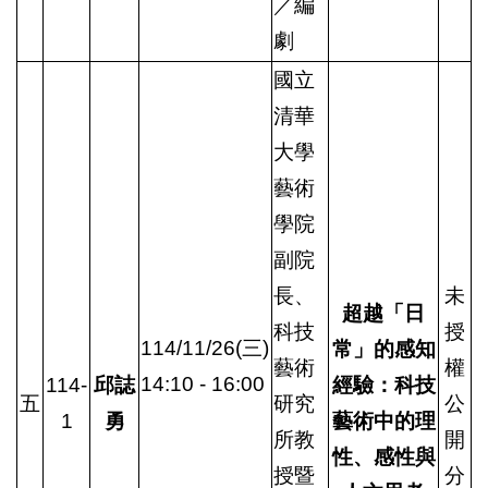
／編
劇
國立
清華
大學
藝術
學院
副院
長、
未
超越「日
科技
授
114/11/26(三)
常」的感知
藝術
權
14:10 - 16:00
114-
邱誌
經驗：科技
五
研究
公
1
勇
藝術中的理
所教
開
性、感性與
授暨
分