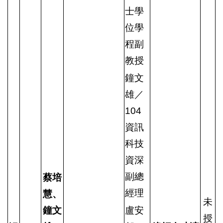
士學
位學
程副
教授
鐘文
雄／
104
資訊
科技
資深
副總
蔡培
經理
慧、
未
鐘文
盧安
授