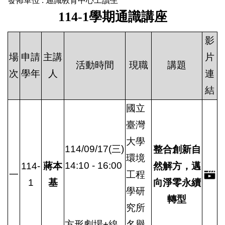
發佈單位 :
通識教育中心工讀生
114-1
學期通識講座
影
場
申請
主講
片
活動時間
現職
講題
次
學年
人
連
結
國立
臺灣
大學
114/09/17(三)
整合創新自
環境
14:10 - 16:00
114-
蔣本
然解方，邁
一
工程
1
基
向淨零永續
學研
轉型
究所
方形劇場+線
名譽