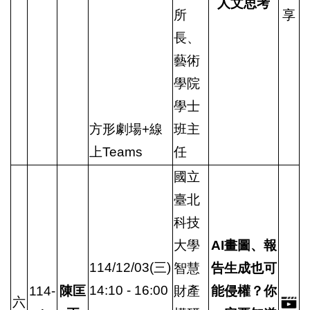
人文思考
所
享
長、
藝術
學院
學士
方形劇場+線
班主
上Teams
任
國立
臺北
科技
大學
AI畫圖、報
114/12/03(三)
智慧
告生成也可
14:10 - 16:00
114-
陳匡
財產
能侵權？你
六