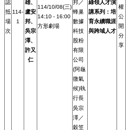
認
雄、
邦／
綠領人才演
114/10/08(三)
權
抵
114-
盧安
蜂巢
講系列：培
14:10 - 16:00
公
場
1
邦、
數據
育永續職涯
方形劇場
開
次
吳宗
科技
與跨域人才
分
澤、
股粉
享
許又
有限
仁
公司
(阿龜
微氣
候)執
行長
吳宗
澤／
穀笠