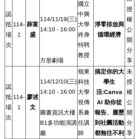
國立
授
認
中興
114/11/19(三)
權
抵
114-
薛富
大學
淨零排放與
14:10 - 16:00
公
場
1
盛
終身
循環經濟
開
次
特聘
分
教授
方形劇場
享
嶺東
搞定你的大
未
114/12/10(三)
科技
學生
授
認
14:10 - 16:00
大學
活:Canva
權
抵
114-
廖述
視傳
AI 助你從
公
場
1
文
圖書資訊大樓
系兼
報告、履歷
開
次
B1多功能演講
任講
到社團活動
分
廳
師
都無往不利
享