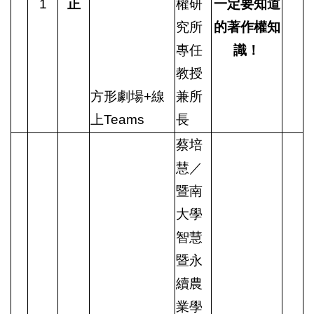
1
正
權研
一定要知道
究所
的著作權知
專任
識！
教授
方形劇場+線
兼所
上Teams
長
蔡培
慧／
暨南
大學
智慧
暨永
續農
業學