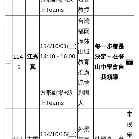
上Teams
教授
台灣
福爾
摩莎
114/10/01(三)
每一步都是
山域
14:10 - 16:00
114-
江秀
決定～在登
二
教育
1
真
山中學會自
推廣
我領導
協會
方形劇場+線
創辦
上Teams
人
未
授
外景
114/10/15(三)
權