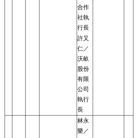
合作
社執
行長
許又
仁／
沃畝
股份
有限
公司
執行
長
林永
樂／