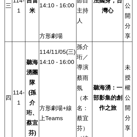
114-
吉雷
節目
法國身，台
14:10 - 16:00
三
公
1
米
主持
灣心
開
人
分
方形劇場
享
孫介
114/11/05(三)
珩／
14:10 - 16:00
聽
海
導演
未
湧團
授
蔡雨
隊
聽海湧：一
權
氛
114-
(孫
四
部影集的創
公
（本
1
介
作之旅
開
方形劇場+線
名：
珩、
分
上Teams
蔡宜
蔡宜
享
芬）
芬)