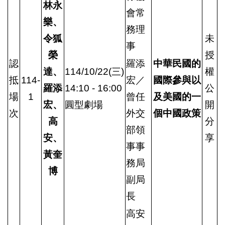
林永
會常
樂、
務理
令狐
未
事
榮
授
認
羅添
中華民國的
達、
114/10/22(三)
權
抵
114-
宏／
國際參與以
羅添
14:10 - 16:00
公
場
1
曾任
及美國的一
宏、
圓型劇場
開
次
外交
個中國政策
高
分
部領
安、
享
事事
黃奎
務局
博
副局
長
高安